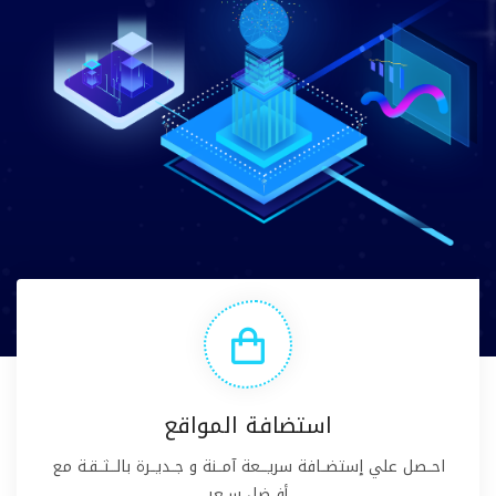
استضافة المواقع
احــصل علي إستضــافة سريـــعة آمــنة و جــديــرة بالـــثــقـة مع
أفــضل ســعر