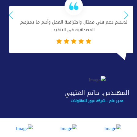
لديهم دعم فني ممتاز. نشكرهم على احترافيتهم ونتمنى
لهم النجاح
أ.سيد مجاهد
مدير مشاريع- شركة آد للهندسة